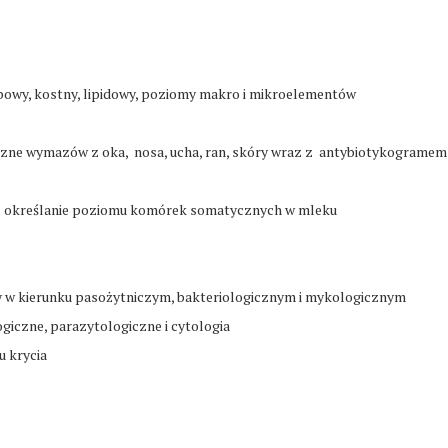
obowy, kostny, lipidowy, poziomy makro i mikroelementów
iczne wymazów z oka, nosa, ucha, ran, skóry wraz z antybiotykogramem
z określanie poziomu komórek somatycznych w mleku
 w kierunku pasożytniczym, bakteriologicznym i mykologicznym
ogiczne, parazytologiczne i cytologia
u krycia