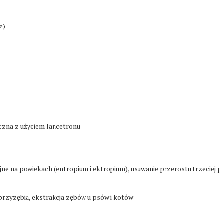
e)
iczna z użyciem lancetronu
jne na powiekach (entropium i ektropium), usuwanie przerostu trzeciej 
przyzębia, ekstrakcja zębów u psów i kotów