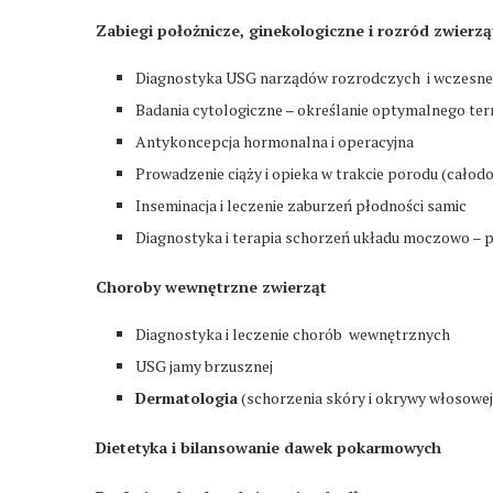
Zabiegi położnicze, ginekologiczne i rozród zwierzą
Diagnostyka USG narządów rozrodczych i wczesnej
Badania cytologiczne – określanie optymalnego term
Antykoncepcja hormonalna i operacyjna
Prowadzenie ciąży i opieka w trakcie porodu (cał
Inseminacja i leczenie zaburzeń płodności samic
Diagnostyka i terapia schorzeń układu moczowo –
Choroby wewnętrzne zwierząt
Diagnostyka i leczenie chorób wewnętrznych
USG jamy brzusznej
Dermatologia
(schorzenia skóry i okrywy włosowej)
Dietetyka i bilansowanie dawek pokarmowych