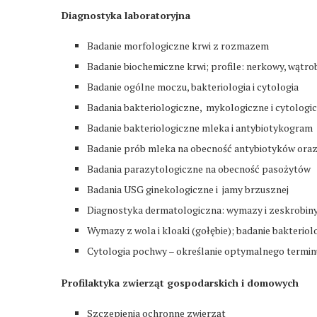
Diagnostyka laboratoryjna
Badanie morfologiczne krwi z rozmazem
Badanie biochemiczne krwi; profile: nerkowy, wątr
Badanie ogólne moczu, bakteriologia i cytologia
Badania bakteriologiczne, mykologiczne i cytolog
Badanie bakteriologiczne mleka i antybiotykogram
Badanie prób mleka na obecność antybiotyków ora
Badania parazytologiczne na obecność pasożytów
Badania USG ginekologiczne i jamy brzusznej
Diagnostyka dermatologiczna: wymazy i zeskrobiny
Wymazy z wola i kloaki (gołębie); badanie bakteriol
Cytologia pochwy – określanie optymalnego termin
Profilaktyka zwierząt gospodarskich i domowych
Szczepienia ochronne zwierząt