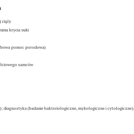
t
 ciąży
inu krycia suki
odobowa pomoc porodowa)
 płciowego samców
; diagnostyka (badanie bakteriologiczne, mykologiczne i cytologiczne), 