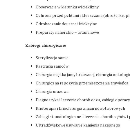
Obserwacje w kierunku wścieklizny
Ochrona przed pchłami i kleszczami (obroże, kropl
Odrobaczanie doustne i iniekcyjne
Preparaty mineralno – witaminowe
Zabiegi chirurgiczne
Sterylizacja samic
Kastracja samców
Chirurgia miękka jamy brzusznej, chirurgia onkolog
Chirurgiczna repozycja przemieszczenia trawieńca
Chirurgia urazowa
Diagnostyka i leczenie chorób oczu, zabiegi operacy
Krioterapia i kriochirurgia zmian nowotworowych
Zabiegi stomatologiczne i leczenie chorób zębów i 
Ultradźwiękowe usuwanie kamienia nazębnego